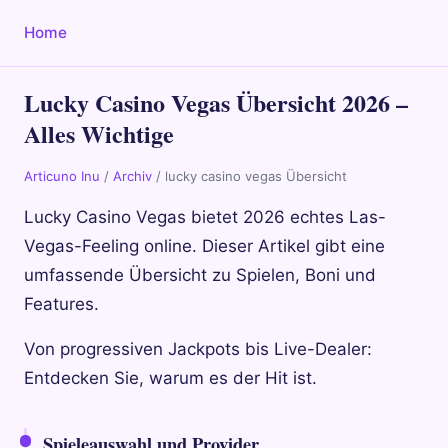
Home
Lucky Casino Vegas Übersicht 2026 –
Alles Wichtige
Articuno Inu
/
Archiv
/
lucky casino vegas Übersicht
Lucky Casino Vegas bietet 2026 echtes Las-
Vegas-Feeling online. Dieser Artikel gibt eine
umfassende Übersicht zu Spielen, Boni und
Features.
Von progressiven Jackpots bis Live-Dealer:
Entdecken Sie, warum es der Hit ist.
Spieleauswahl und Provider