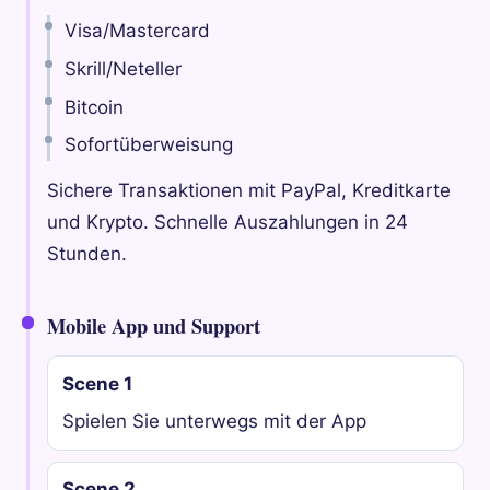
Visa/Mastercard
Skrill/Neteller
Bitcoin
Sofortüberweisung
Sichere Transaktionen mit PayPal, Kreditkarte
und Krypto. Schnelle Auszahlungen in 24
Stunden.
Mobile App und Support
Scene 1
Spielen Sie unterwegs mit der App
Scene 2