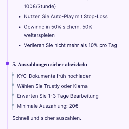
100€/Stunde)
Nutzen Sie Auto-Play mit Stop-Loss
Gewinne in 50% sichern, 50%
weiterspielen
Verlieren Sie nicht mehr als 10% pro Tag
5. Auszahlungen sicher abwickeln
KYC-Dokumente früh hochladen
Wählen Sie Trustly oder Klarna
Erwarten Sie 1-3 Tage Bearbeitung
Minimale Auszahlung: 20€
Schnell und sicher auszahlen.