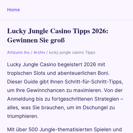
Home
Lucky Jungle Casino Tipps 2026:
Gewinnen Sie groß
Articuno Inu
/
Archiv
/
lucky jungle casino Tipps
Lucky Jungle Casino begeistert 2026 mit
tropischen Slots und abenteuerlichen Boni.
Dieser Guide gibt Ihnen Schritt-für-Schritt-Tipps,
um Ihre Gewinnchancen zu maximieren. Von der
Anmeldung bis zu fortgeschrittenen Strategien –
alles, was Sie brauchen, um im Dschungel zu
triumphieren.
Mit über 500 Jungle-thematisierten Spielen und