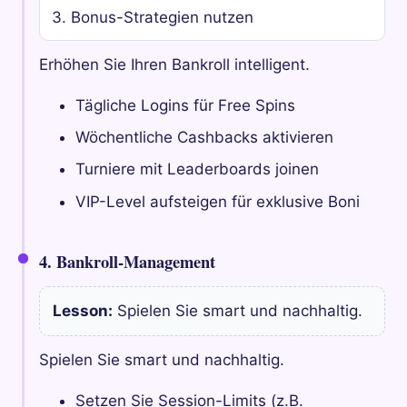
3. Bonus-Strategien nutzen
Erhöhen Sie Ihren Bankroll intelligent.
Tägliche Logins für Free Spins
Wöchentliche Cashbacks aktivieren
Turniere mit Leaderboards joinen
VIP-Level aufsteigen für exklusive Boni
4. Bankroll-Management
Lesson:
Spielen Sie smart und nachhaltig.
Spielen Sie smart und nachhaltig.
Setzen Sie Session-Limits (z.B.