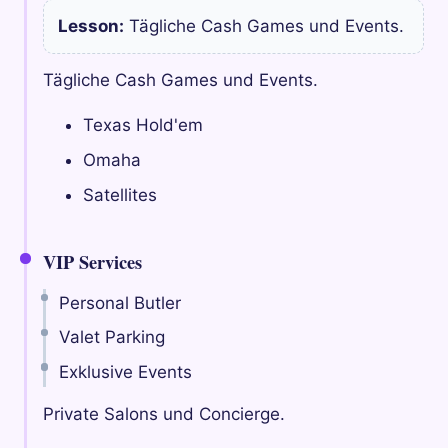
Lesson:
Tägliche Cash Games und Events.
Tägliche Cash Games und Events.
Texas Hold'em
Omaha
Satellites
VIP Services
Personal Butler
Valet Parking
Exklusive Events
Private Salons und Concierge.