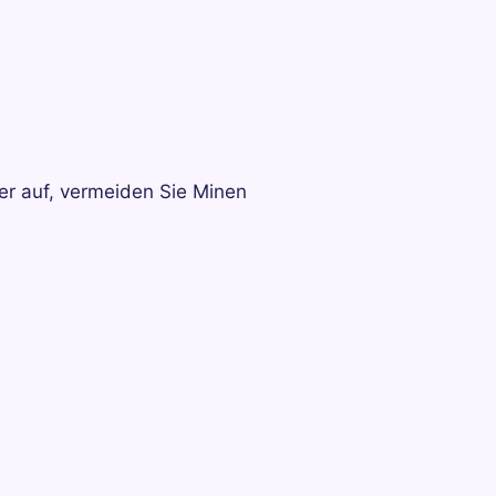
er auf, vermeiden Sie Minen