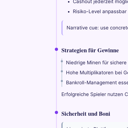
Cashout jederzeit mögli
Risiko-Level anpassbar
Narrative cue: use concre
Strategien für Gewinne
Niedrige Minen für sicher
Hohe Multiplikatoren bei 
Bankroll-Management esse
Erfolgreiche Spieler nutzen 
Sicherheit und Boni