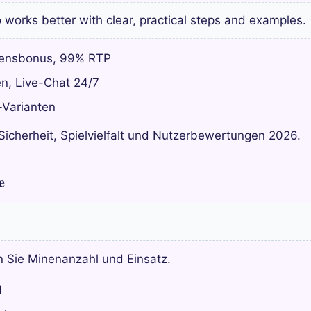
orks better with clear, practical steps and examples.
ensbonus, 99% RTP
n, Live-Chat 24/7
-Varianten
Sicherheit, Spielvielfalt und Nutzerbewertungen 2026.
e
n Sie Minenanzahl und Einsatz.
d