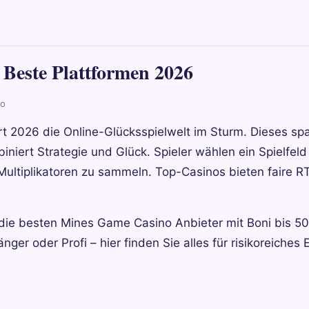
Beste Plattformen 2026
no
 2026 die Online-Glücksspielwelt im Sturm. Dieses span
niert Strategie und Glück. Spieler wählen ein Spielfel
 Multiplikatoren zu sammeln. Top-Casinos bieten faire
e die besten Mines Game Casino Anbieter mit Boni bis 5
ger oder Profi – hier finden Sie alles für risikoreiches 