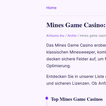
Home
Mines Game Casino: 
Articuno Inu
/
Archiv
/
mines game casi
Das Mines Game Casino erobert
klassischen Minesweeper, kombi
decken sichere Felder auf, um
Optimierung.
Entdecken Sie in unserer List
und sicheren Lizenzen. Ob Anfän
Top Mines Game Casinos