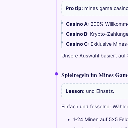
Pro tip:
mines game casino w
Casino A
: 200% Willkomm
Casino B
: Krypto-Zahlunge
Casino C
: Exklusive Mines
Unsere Auswahl basiert auf 
Spielregeln im Mines Gam
Lesson:
und Einsatz.
Einfach und fesselnd: Wähle
1-24 Minen auf 5x5 Fel