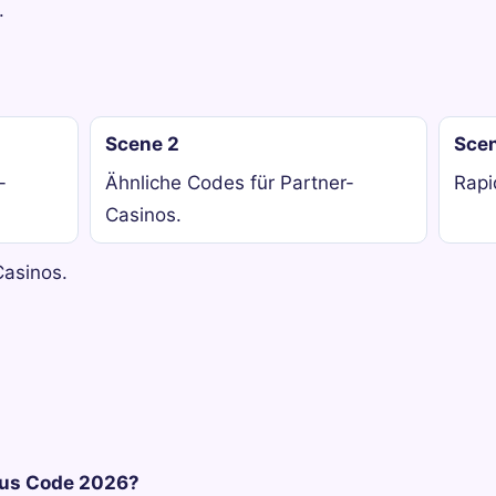
.
Scene 2
Scen
-
Ähnliche Codes für Partner-
Rapi
Casinos.
Casinos.
nus Code 2026?