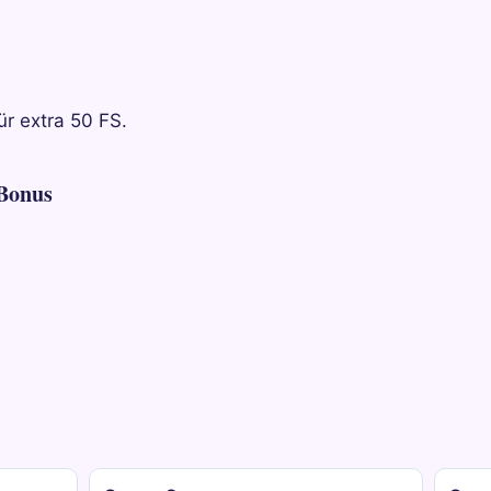
r extra 50 FS.
 Bonus