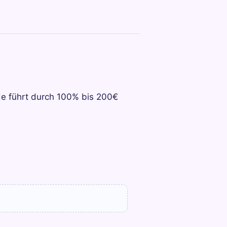
de führt durch 100% bis 200€