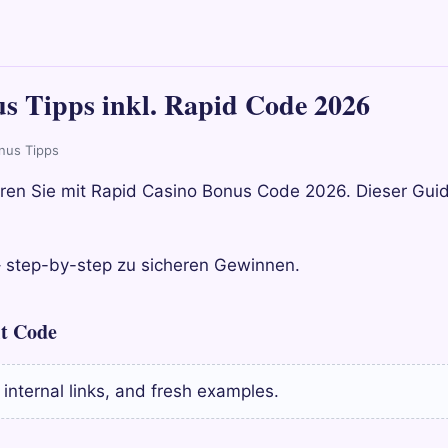
s Tipps inkl. Rapid Code 2026
onus Tipps
ren Sie mit Rapid Casino Bonus Code 2026. Dieser Gui
– step-by-step zu sicheren Gewinnen.
it Code
, internal links, and fresh examples.