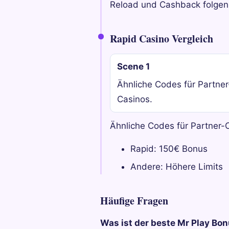
Reload und Cashback folgen
Rapid Casino Vergleich
Scene 1
Ähnliche Codes für Partner
Casinos.
Ähnliche Codes für Partner-
Rapid: 150€ Bonus
Andere: Höhere Limits
Häufige Fragen
Was ist der beste Mr Play Bo