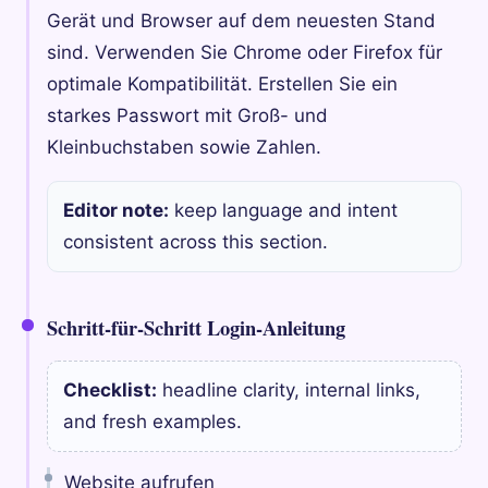
Gerät und Browser auf dem neuesten Stand
sind. Verwenden Sie Chrome oder Firefox für
optimale Kompatibilität. Erstellen Sie ein
starkes Passwort mit Groß- und
Kleinbuchstaben sowie Zahlen.
Editor note:
keep language and intent
consistent across this section.
Schritt-für-Schritt Login-Anleitung
Checklist:
headline clarity, internal links,
and fresh examples.
Website aufrufen