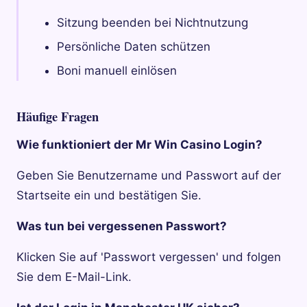
Sitzung beenden bei Nichtnutzung
Persönliche Daten schützen
Boni manuell einlösen
Häufige Fragen
Wie funktioniert der Mr Win Casino Login?
Geben Sie Benutzername und Passwort auf der
Startseite ein und bestätigen Sie.
Was tun bei vergessenen Passwort?
Klicken Sie auf 'Passwort vergessen' und folgen
Sie dem E-Mail-Link.