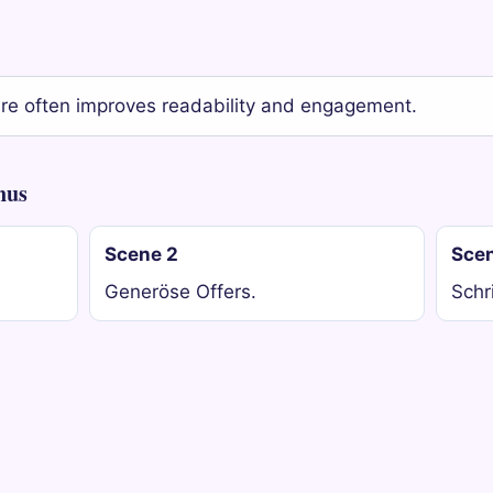
ure often improves readability and engagement.
nus
Scene 2
Scen
Generöse Offers.
Schr