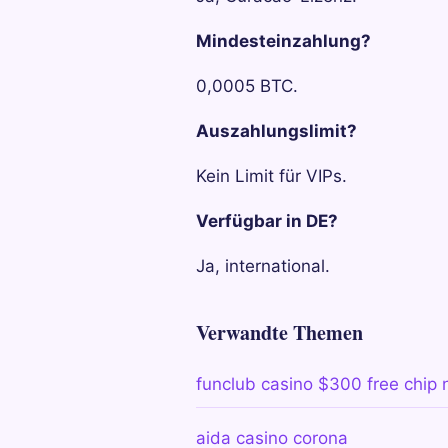
Mindesteinzahlung?
0,0005 BTC.
Auszahlungslimit?
Kein Limit für VIPs.
Verfügbar in DE?
Ja, international.
Verwandte Themen
funclub casino $300 free chip 
aida casino corona