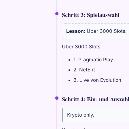
Schritt 3: Spielauswahl
Lesson:
Über 3000 Slots.
Über 3000 Slots.
1. Pragmatic Play
2. NetEnt
3. Live von Evolution
Schritt 4: Ein- und Ausza
Krypto only.