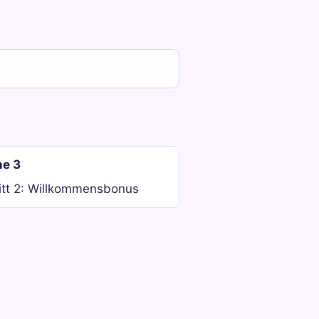
e 3
itt 2: Willkommensbonus