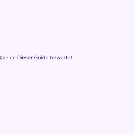
Spieler. Dieser Guide bewertet