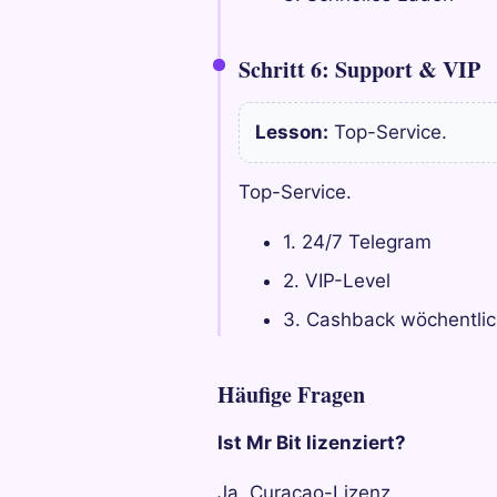
Schritt 6: Support & VIP
Lesson:
Top-Service.
Top-Service.
1. 24/7 Telegram
2. VIP-Level
3. Cashback wöchentli
Häufige Fragen
Ist Mr Bit lizenziert?
Ja, Curacao-Lizenz.