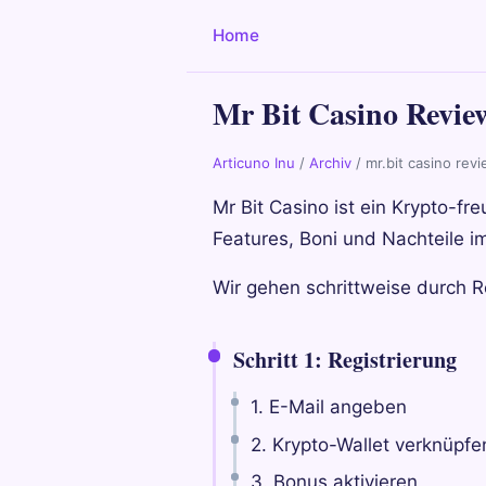
Home
Mr Bit Casino Revie
Articuno Inu
/
Archiv
/
mr.bit casino rev
Mr Bit Casino ist ein Krypto-fr
Features, Boni und Nachteile im
Wir gehen schrittweise durch R
Schritt 1: Registrierung
1. E-Mail angeben
2. Krypto-Wallet verknüpfe
3. Bonus aktivieren