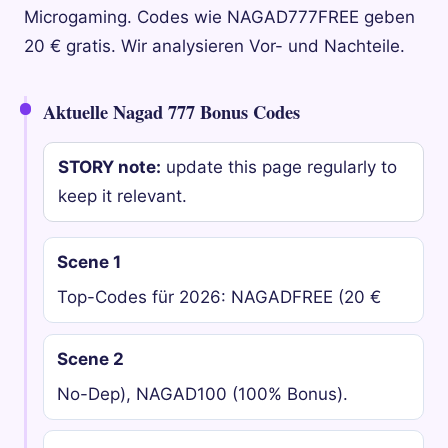
Microgaming. Codes wie NAGAD777FREE geben
20 € gratis. Wir analysieren Vor- und Nachteile.
Aktuelle Nagad 777 Bonus Codes
STORY note:
update this page regularly to
keep it relevant.
Scene 1
Top-Codes für 2026: NAGADFREE (20 €
Scene 2
No-Dep), NAGAD100 (100% Bonus).