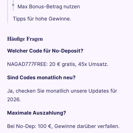
Max Bonus-Betrag nutzen
Tipps für hohe Gewinne.
Häufige Fragen
Welcher Code für No-Deposit?
NAGAD777FREE: 20 € gratis, 45x Umsatz.
Sind Codes monatlich neu?
Ja, checken Sie monatlich unsere Updates für
2026.
Maximale Auszahlung?
Bei No-Dep: 100 €, Gewinne darüber verfallen.