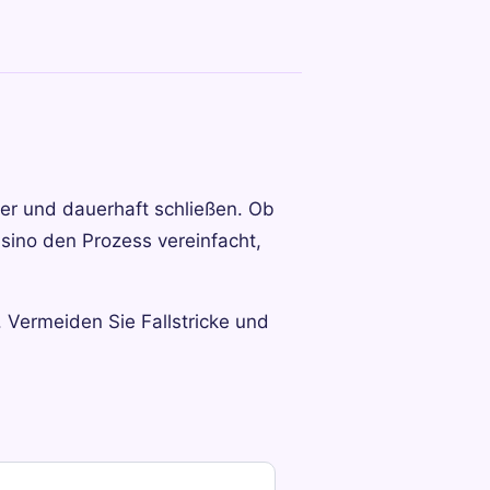
her und dauerhaft schließen. Ob
ino den Prozess vereinfacht,
. Vermeiden Sie Fallstricke und