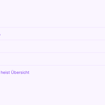
o
 heist Übersicht