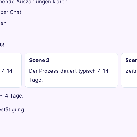
ehende Auszahlungen klären
 per Chat
len
ng
Scene 2
Scen
 7-14
Der Prozess dauert typisch 7-14
Zeit
Tage.
7-14 Tage.
stätigung