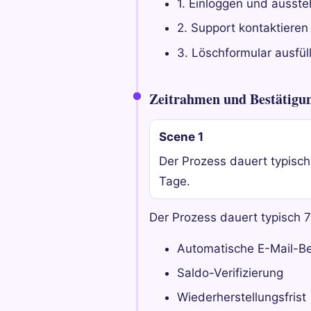
1. Einloggen und ausst
2. Support kontaktieren
3. Löschformular ausfül
Zeitrahmen und Bestätigu
Scene 1
Der Prozess dauert typisch
Tage.
Der Prozess dauert typisch 
Automatische E-Mail-Be
Saldo-Verifizierung
Wiederherstellungsfrist