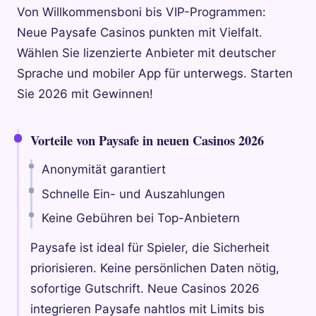
Von Willkommensboni bis VIP-Programmen:
Neue Paysafe Casinos punkten mit Vielfalt.
Wählen Sie lizenzierte Anbieter mit deutscher
Sprache und mobiler App für unterwegs. Starten
Sie 2026 mit Gewinnen!
Vorteile von Paysafe in neuen Casinos 2026
Anonymität garantiert
Schnelle Ein- und Auszahlungen
Keine Gebühren bei Top-Anbietern
Paysafe ist ideal für Spieler, die Sicherheit
priorisieren. Keine persönlichen Daten nötig,
sofortige Gutschrift. Neue Casinos 2026
integrieren Paysafe nahtlos mit Limits bis