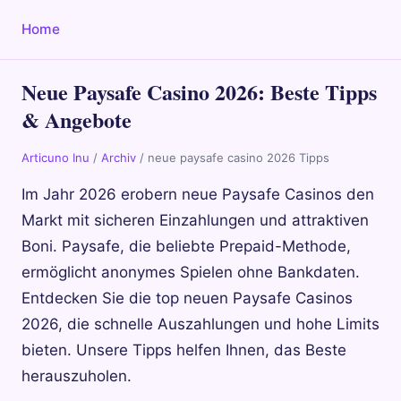
Home
Neue Paysafe Casino 2026: Beste Tipps
& Angebote
Articuno Inu
/
Archiv
/
neue paysafe casino 2026 Tipps
Im Jahr 2026 erobern neue Paysafe Casinos den
Markt mit sicheren Einzahlungen und attraktiven
Boni. Paysafe, die beliebte Prepaid-Methode,
ermöglicht anonymes Spielen ohne Bankdaten.
Entdecken Sie die top neuen Paysafe Casinos
2026, die schnelle Auszahlungen und hohe Limits
bieten. Unsere Tipps helfen Ihnen, das Beste
herauszuholen.