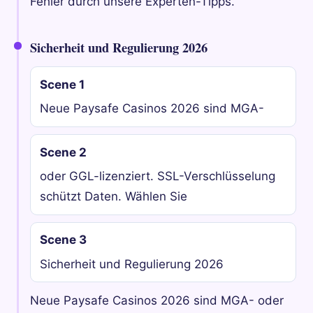
Fehler durch unsere Experten-Tipps.
Sicherheit und Regulierung 2026
Scene 1
Neue Paysafe Casinos 2026 sind MGA-
Scene 2
oder GGL-lizenziert. SSL-Verschlüsselung
schützt Daten. Wählen Sie
Scene 3
Sicherheit und Regulierung 2026
Neue Paysafe Casinos 2026 sind MGA- oder