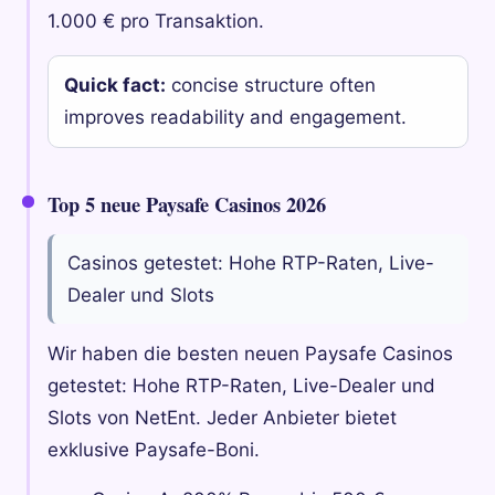
1.000 € pro Transaktion.
Quick fact:
concise structure often
improves readability and engagement.
Top 5 neue Paysafe Casinos 2026
Casinos getestet: Hohe RTP-Raten, Live-
Dealer und Slots
Wir haben die besten neuen Paysafe Casinos
getestet: Hohe RTP-Raten, Live-Dealer und
Slots von NetEnt. Jeder Anbieter bietet
exklusive Paysafe-Boni.