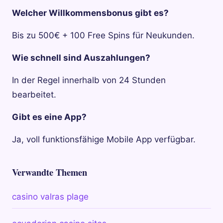
Welcher Willkommensbonus gibt es?
Bis zu 500€ + 100 Free Spins für Neukunden.
Wie schnell sind Auszahlungen?
In der Regel innerhalb von 24 Stunden
bearbeitet.
Gibt es eine App?
Ja, voll funktionsfähige Mobile App verfügbar.
Verwandte Themen
casino valras plage