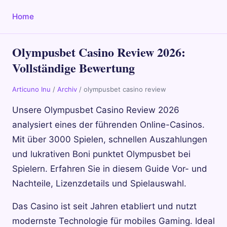
Home
Olympusbet Casino Review 2026:
Vollständige Bewertung
Articuno Inu
/
Archiv
/
olympusbet casino review
Unsere Olympusbet Casino Review 2026
analysiert eines der führenden Online-Casinos.
Mit über 3000 Spielen, schnellen Auszahlungen
und lukrativen Boni punktet Olympusbet bei
Spielern. Erfahren Sie in diesem Guide Vor- und
Nachteile, Lizenzdetails und Spielauswahl.
Das Casino ist seit Jahren etabliert und nutzt
modernste Technologie für mobiles Gaming. Ideal