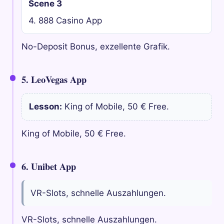
Scene 3
4. 888 Casino App
No-Deposit Bonus, exzellente Grafik.
5. LeoVegas App
Lesson:
King of Mobile, 50 € Free.
King of Mobile, 50 € Free.
6. Unibet App
VR-Slots, schnelle Auszahlungen.
VR-Slots, schnelle Auszahlungen.