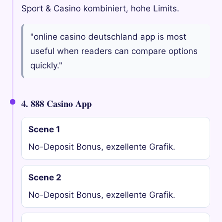
Sport & Casino kombiniert, hohe Limits.
"online casino deutschland app is most
useful when readers can compare options
quickly."
4. 888 Casino App
Scene 1
No-Deposit Bonus, exzellente Grafik.
Scene 2
No-Deposit Bonus, exzellente Grafik.