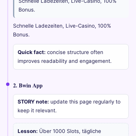
Schnelle Ladezeiten, Live-Casino, 100%
Bonus.
Schnelle Ladezeiten, Live-Casino, 100%
Bonus.
Quick fact:
concise structure often
improves readability and engagement.
2. Bwin App
STORY note:
update this page regularly to
keep it relevant.
Lesson:
Über 1000 Slots, tägliche