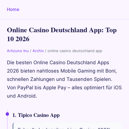
Home
Online Casino Deutschland App: Top
10 2026
Articuno Inu
/
Archiv
/
online casino deutschland app
Die besten Online Casino Deutschland Apps
2026 bieten nahtloses Mobile Gaming mit Boni,
schnellen Zahlungen und Tausenden Spielen.
Von PayPal bis Apple Pay – alles optimiert für iOS
und Android.
1. Tipico Casino App