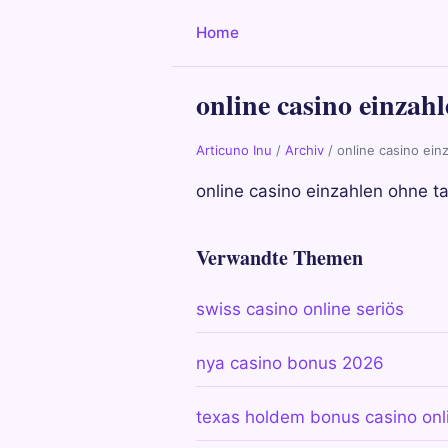
Home
online casino einzah
Articuno Inu
/
Archiv
/
online casino ein
online casino einzahlen ohne t
Verwandte Themen
swiss casino online seriös
nya casino bonus 2026
texas holdem bonus casino onl