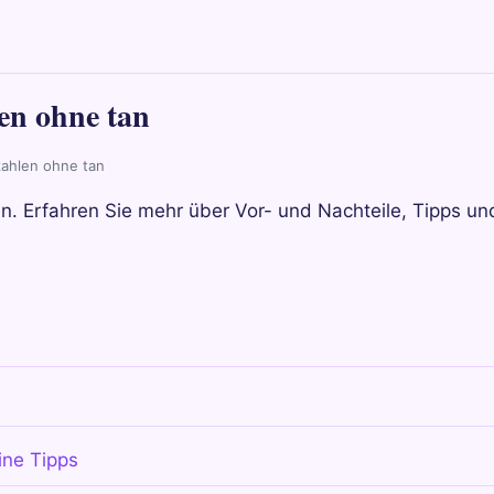
len ohne tan
zahlen ohne tan
an. Erfahren Sie mehr über Vor- und Nachteile, Tipps un
ine Tipps