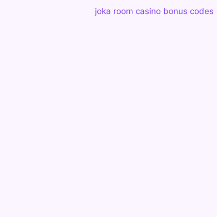
joka room casino bonus codes