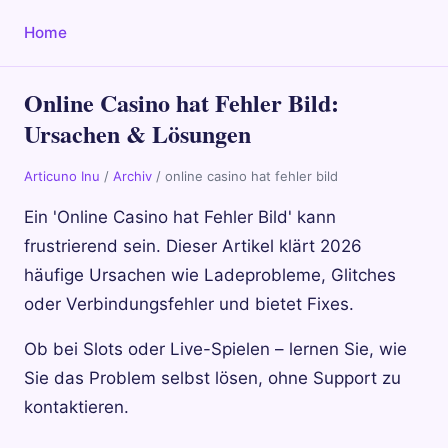
Home
Online Casino hat Fehler Bild:
Ursachen & Lösungen
Articuno Inu
/
Archiv
/
online casino hat fehler bild
Ein 'Online Casino hat Fehler Bild' kann
frustrierend sein. Dieser Artikel klärt 2026
häufige Ursachen wie Ladeprobleme, Glitches
oder Verbindungsfehler und bietet Fixes.
Ob bei Slots oder Live-Spielen – lernen Sie, wie
Sie das Problem selbst lösen, ohne Support zu
kontaktieren.