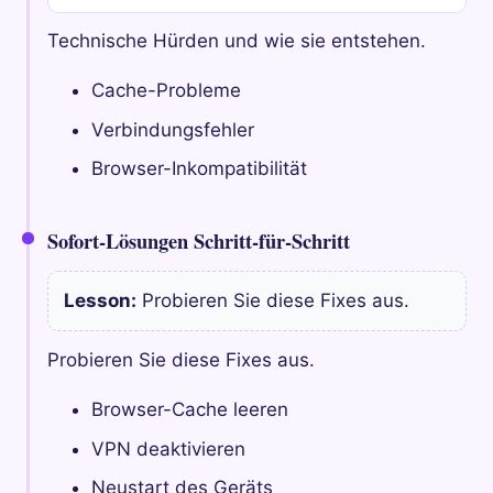
Technische Hürden und wie sie entstehen.
Cache-Probleme
Verbindungsfehler
Browser-Inkompatibilität
Sofort-Lösungen Schritt-für-Schritt
Lesson:
Probieren Sie diese Fixes aus.
Probieren Sie diese Fixes aus.
Browser-Cache leeren
VPN deaktivieren
Neustart des Geräts