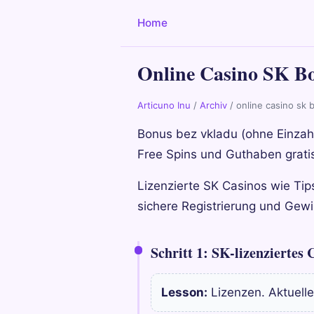
Home
Online Casino SK Bo
Articuno Inu
/
Archiv
/
online casino sk
Bonus bez vkladu (ohne Einzahl
Free Spins und Guthaben grati
Lizenzierte SK Casinos wie Tip
sichere Registrierung und Gew
Schritt 1: SK-lizenziertes 
Lesson:
Lizenzen. Aktuelle