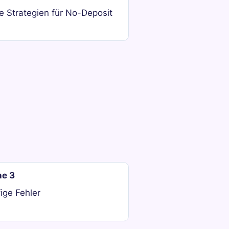
e Strategien für No-Deposit
e 3
ige Fehler