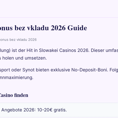
nus bez vkladu 2026 Guide
 bonus bez vkladu 2026
ung) ist der Hit in Slowakei Casinos 2026. Dieser umfa
s holen und umsetzen.
sport oder Synot bieten exklusive No-Deposit-Boni. Folg
innmaximierung.
Casino finden
 Angebote 2026: 10-20€ gratis.