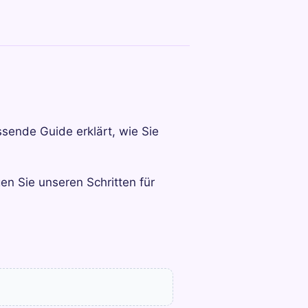
ssende Guide erklärt, wie Sie
en Sie unseren Schritten für