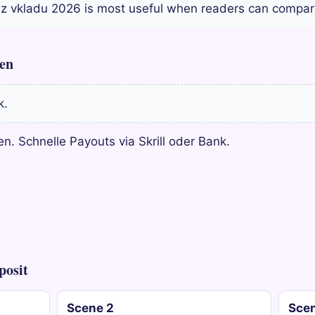
ez vkladu 2026 is most useful when readers can compare
len
k.
. Schnelle Payouts via Skrill oder Bank.
posit
Scene 2
Scen