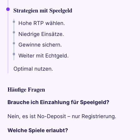
Strategien mit Speelgeld
Hohe RTP wählen.
Niedrige Einsätze.
Gewinne sichern.
Weiter mit Echtgeld.
Optimal nutzen.
Häufige Fragen
Brauche ich Einzahlung für Speelgeld?
Nein, es ist No-Deposit – nur Registrierung.
Welche Spiele erlaubt?