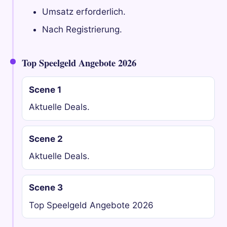
Umsatz erforderlich.
Nach Registrierung.
Top Speelgeld Angebote 2026
Scene 1
Aktuelle Deals.
Scene 2
Aktuelle Deals.
Scene 3
Top Speelgeld Angebote 2026