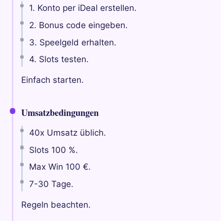
1. Konto per iDeal erstellen.
2. Bonus code eingeben.
3. Speelgeld erhalten.
4. Slots testen.
Einfach starten.
Umsatzbedingungen
40x Umsatz üblich.
Slots 100 %.
Max Win 100 €.
7-30 Tage.
Regeln beachten.