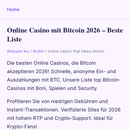
Home
Online Casino mit Bitcoin 2026 – Beste
Liste
Articuno Inu
/
Archiv
/
online casino that takes bitcoin
Die besten Online Casinos, die Bitcoin
akzeptieren 2026! Schnelle, anonyme Ein- und
Auszahlungen mit BTC. Unsere Liste top Bitcoin-
Casinos mit Boni, Spielen und Security.
Profitieren Sie von niedrigen Gebühren und
Instant-Transaktionen. Verifizierte Sites für 2026
mit hohem RTP und Crypto-Support. Ideal für
Krypto-Fans!