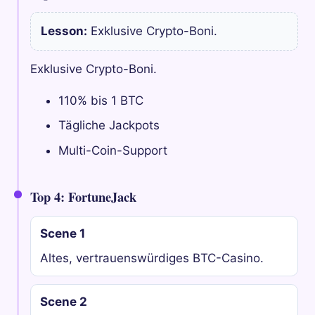
Lesson:
Exklusive Crypto-Boni.
Exklusive Crypto-Boni.
110% bis 1 BTC
Tägliche Jackpots
Multi-Coin-Support
Top 4: FortuneJack
Scene 1
Altes, vertrauenswürdiges BTC-Casino.
Scene 2