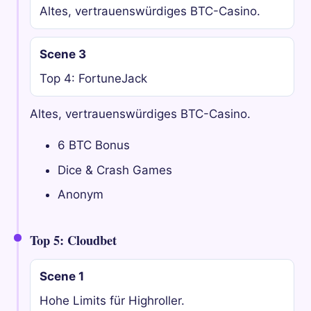
Altes, vertrauenswürdiges BTC-Casino.
Scene 3
Top 4: FortuneJack
Altes, vertrauenswürdiges BTC-Casino.
6 BTC Bonus
Dice & Crash Games
Anonym
Top 5: Cloudbet
Scene 1
Hohe Limits für Highroller.