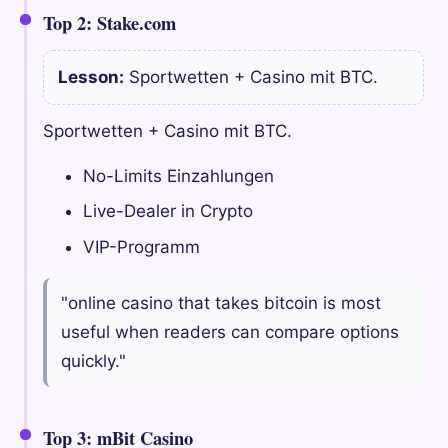
Top 2: Stake.com
Lesson:
Sportwetten + Casino mit BTC.
Sportwetten + Casino mit BTC.
No-Limits Einzahlungen
Live-Dealer in Crypto
VIP-Programm
"online casino that takes bitcoin is most
useful when readers can compare options
quickly."
Top 3: mBit Casino