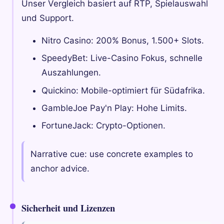
Unser Vergleich basiert auf RTP, Spielauswahl
und Support.
Nitro Casino: 200% Bonus, 1.500+ Slots.
SpeedyBet: Live-Casino Fokus, schnelle
Auszahlungen.
Quickino: Mobile-optimiert für Südafrika.
GambleJoe Pay'n Play: Hohe Limits.
FortuneJack: Crypto-Optionen.
Narrative cue: use concrete examples to
anchor advice.
Sicherheit und Lizenzen