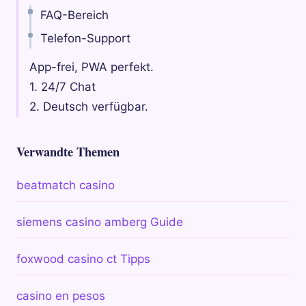
FAQ-Bereich
Telefon-Support
App-frei, PWA perfekt.
1. 24/7 Chat
2. Deutsch verfügbar.
Verwandte Themen
beatmatch casino
siemens casino amberg Guide
foxwood casino ct Tipps
casino en pesos