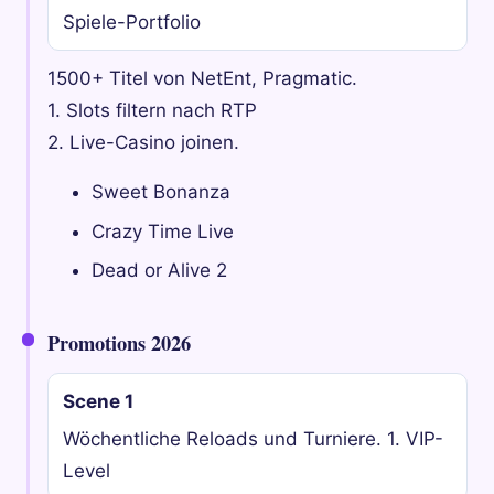
Spiele-Portfolio
1500+ Titel von NetEnt, Pragmatic.
1. Slots filtern nach RTP
2. Live-Casino joinen.
Sweet Bonanza
Crazy Time Live
Dead or Alive 2
Promotions 2026
Scene 1
Wöchentliche Reloads und Turniere. 1. VIP-
Level