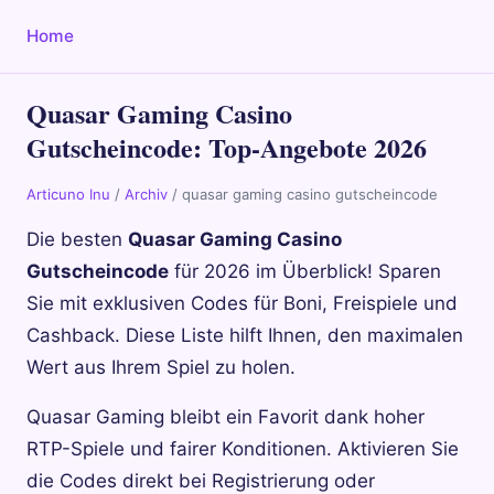
Home
Quasar Gaming Casino
Gutscheincode: Top-Angebote 2026
Articuno Inu
/
Archiv
/
quasar gaming casino gutscheincode
Die besten
Quasar Gaming Casino
Gutscheincode
für 2026 im Überblick! Sparen
Sie mit exklusiven Codes für Boni, Freispiele und
Cashback. Diese Liste hilft Ihnen, den maximalen
Wert aus Ihrem Spiel zu holen.
Quasar Gaming bleibt ein Favorit dank hoher
RTP-Spiele und fairer Konditionen. Aktivieren Sie
die Codes direkt bei Registrierung oder