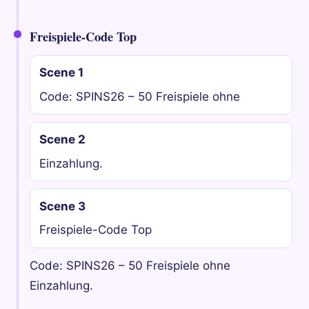
Freispiele-Code Top
Scene 1
Code: SPINS26 – 50 Freispiele ohne
Scene 2
Einzahlung.
Scene 3
Freispiele-Code Top
Code: SPINS26 – 50 Freispiele ohne
Einzahlung.