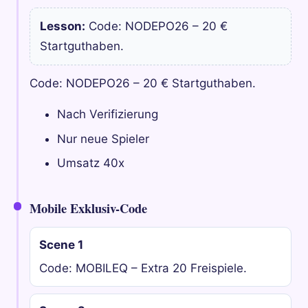
Lesson:
Code: NODEPO26 – 20 €
Startguthaben.
Code: NODEPO26 – 20 € Startguthaben.
Nach Verifizierung
Nur neue Spieler
Umsatz 40x
Mobile Exklusiv-Code
Scene 1
Code: MOBILEQ – Extra 20 Freispiele.