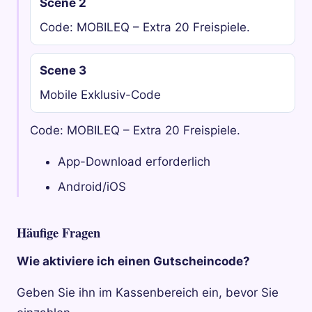
Scene 2
Code: MOBILEQ – Extra 20 Freispiele.
Scene 3
Mobile Exklusiv-Code
Code: MOBILEQ – Extra 20 Freispiele.
App-Download erforderlich
Android/iOS
Häufige Fragen
Wie aktiviere ich einen Gutscheincode?
Geben Sie ihn im Kassenbereich ein, bevor Sie