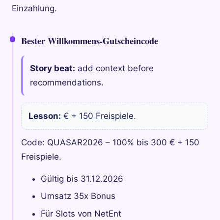
Einzahlung.
Bester Willkommens-Gutscheincode
Story beat:
add context before
recommendations.
Lesson:
€ + 150 Freispiele.
Code: QUASAR2026 – 100% bis 300 € + 150
Freispiele.
Gültig bis 31.12.2026
Umsatz 35x Bonus
Für Slots von NetEnt