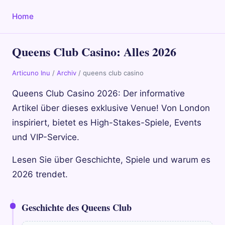
Home
Queens Club Casino: Alles 2026
Articuno Inu
/
Archiv
/
queens club casino
Queens Club Casino 2026: Der informative
Artikel über dieses exklusive Venue! Von London
inspiriert, bietet es High-Stakes-Spiele, Events
und VIP-Service.
Lesen Sie über Geschichte, Spiele und warum es
2026 trendet.
Geschichte des Queens Club