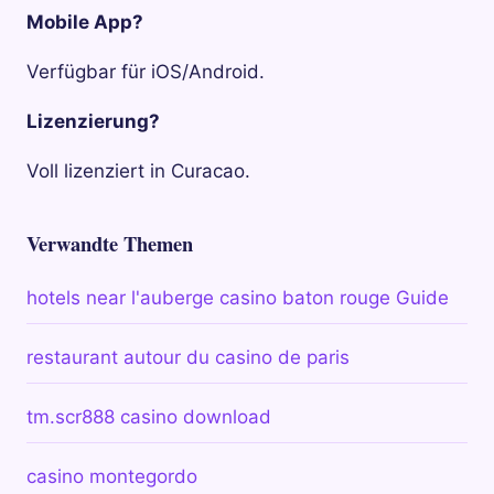
Mobile App?
Verfügbar für iOS/Android.
Lizenzierung?
Voll lizenziert in Curacao.
Verwandte Themen
hotels near l'auberge casino baton rouge Guide
restaurant autour du casino de paris
tm.scr888 casino download
casino montegordo