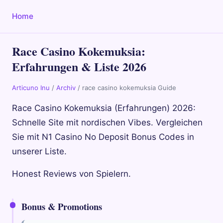
Home
Race Casino Kokemuksia:
Erfahrungen & Liste 2026
Articuno Inu
/
Archiv
/
race casino kokemuksia Guide
Race Casino Kokemuksia (Erfahrungen) 2026:
Schnelle Site mit nordischen Vibes. Vergleichen
Sie mit N1 Casino No Deposit Bonus Codes in
unserer Liste.
Honest Reviews von Spielern.
Bonus & Promotions