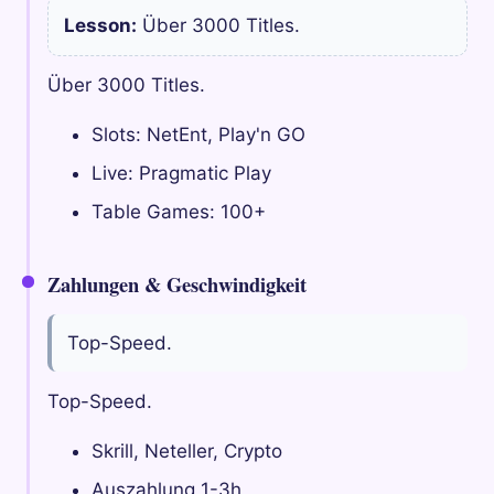
Lesson:
Über 3000 Titles.
Über 3000 Titles.
Slots: NetEnt, Play'n GO
Live: Pragmatic Play
Table Games: 100+
Zahlungen & Geschwindigkeit
Top-Speed.
Top-Speed.
Skrill, Neteller, Crypto
Auszahlung 1-3h