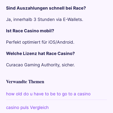
Sind Auszahlungen schnell bei Race?
Ja, innerhalb 3 Stunden via E-Wallets.
Ist Race Casino mobil?
Perfekt optimiert für iOS/Android.
Welche Lizenz hat Race Casino?
Curacao Gaming Authority, sicher.
Verwandte Themen
how old do u have to be to go to a casino
casino puls Vergleich