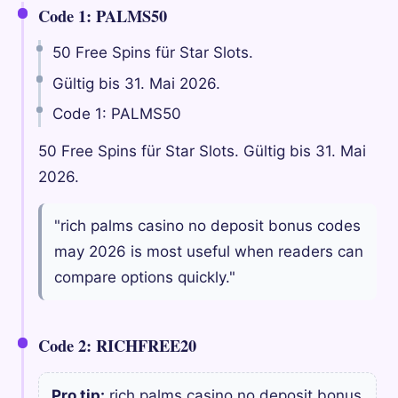
Code 1: PALMS50
50 Free Spins für Star Slots.
Gültig bis 31. Mai 2026.
Code 1: PALMS50
50 Free Spins für Star Slots. Gültig bis 31. Mai
2026.
"rich palms casino no deposit bonus codes
may 2026 is most useful when readers can
compare options quickly."
Code 2: RICHFREE20
Pro tip:
rich palms casino no deposit bonus