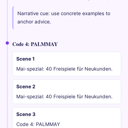
Narrative cue: use concrete examples to
anchor advice.
Code 4: PALMMAY
Scene 1
Mai-spezial: 40 Freispiele für Neukunden.
Scene 2
Mai-spezial: 40 Freispiele für Neukunden.
Scene 3
Code 4: PALMMAY