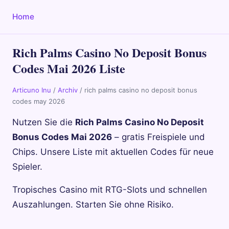
Home
Rich Palms Casino No Deposit Bonus
Codes Mai 2026 Liste
Articuno Inu
/
Archiv
/
rich palms casino no deposit bonus
codes may 2026
Nutzen Sie die
Rich Palms Casino No Deposit
Bonus Codes Mai 2026
– gratis Freispiele und
Chips. Unsere Liste mit aktuellen Codes für neue
Spieler.
Tropisches Casino mit RTG-Slots und schnellen
Auszahlungen. Starten Sie ohne Risiko.