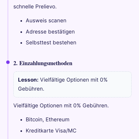
schnelle Prelievo.
Ausweis scanen
Adresse bestätigen
Selbsttest bestehen
2. Einzahlungsmethoden
Lesson:
Vielfältige Optionen mit 0%
Gebühren.
Vielfältige Optionen mit 0% Gebühren.
Bitcoin, Ethereum
Kreditkarte Visa/MC