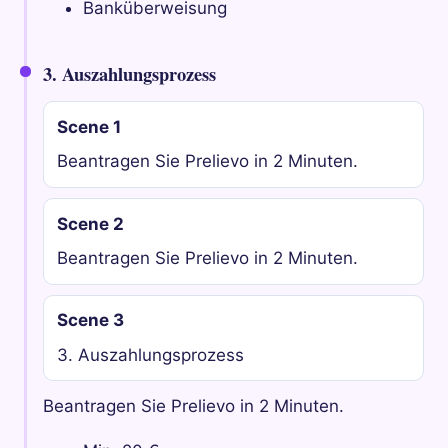
Banküberweisung
3. Auszahlungsprozess
Scene 1
Beantragen Sie Prelievo in 2 Minuten.
Scene 2
Beantragen Sie Prelievo in 2 Minuten.
Scene 3
3. Auszahlungsprozess
Beantragen Sie Prelievo in 2 Minuten.