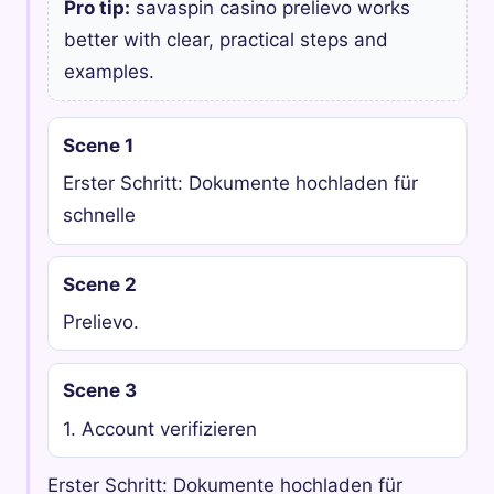
Pro tip:
savaspin casino prelievo works
better with clear, practical steps and
examples.
Scene 1
Erster Schritt: Dokumente hochladen für
schnelle
Scene 2
Prelievo.
Scene 3
1. Account verifizieren
Erster Schritt: Dokumente hochladen für