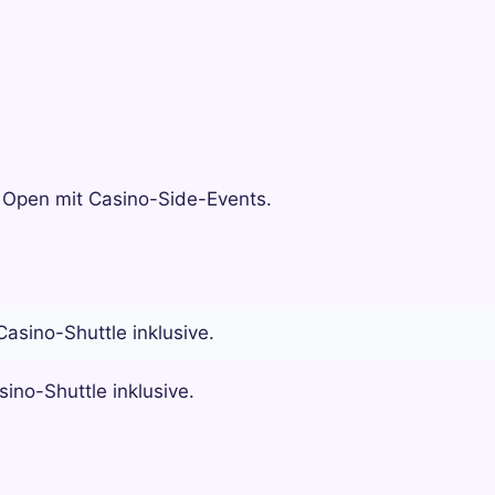
Open mit Casino-Side-Events.
asino-Shuttle inklusive.
ino-Shuttle inklusive.