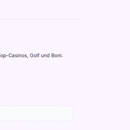
Top-Casinos, Golf und Boni.