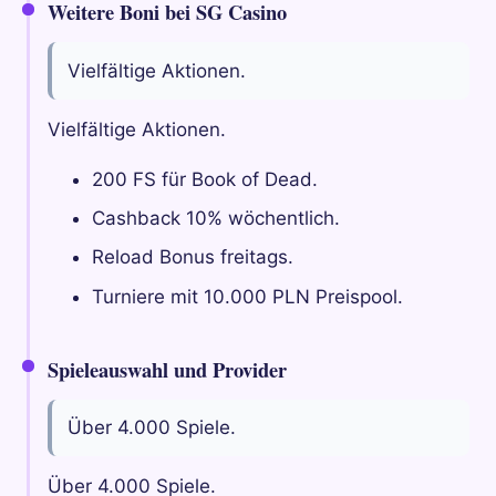
Weitere Boni bei SG Casino
Vielfältige Aktionen.
Vielfältige Aktionen.
200 FS für Book of Dead.
Cashback 10% wöchentlich.
Reload Bonus freitags.
Turniere mit 10.000 PLN Preispool.
Spieleauswahl und Provider
Über 4.000 Spiele.
Über 4.000 Spiele.