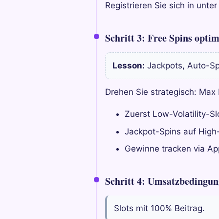
Registrieren Sie sich in unt
Schritt 3: Free Spins opti
Lesson:
Jackpots, Auto-Spi
Drehen Sie strategisch: Max B
Zuerst Low-Volatility-Sl
Jackpot-Spins auf High
Gewinne tracken via Ap
Schritt 4: Umsatzbedingun
Slots mit 100% Beitrag.