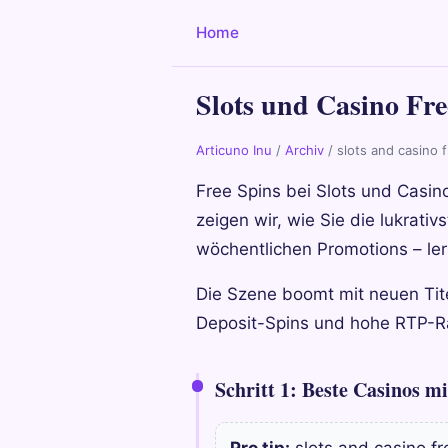
Home
Slots und Casino Fre
Articuno Inu
/
Archiv
/
slots and casino 
Free Spins bei Slots und Casi
zeigen wir, wie Sie die lukrat
wöchentlichen Promotions – le
Die Szene boomt mit neuen Tit
Deposit-Spins und hohe RTP-R
Schritt 1: Beste Casinos m
Pro tip:
slots and casino fr