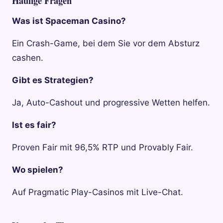
Häufige Fragen
Was ist Spaceman Casino?
Ein Crash-Game, bei dem Sie vor dem Absturz
cashen.
Gibt es Strategien?
Ja, Auto-Cashout und progressive Wetten helfen.
Ist es fair?
Proven Fair mit 96,5% RTP und Provably Fair.
Wo spielen?
Auf Pragmatic Play-Casinos mit Live-Chat.