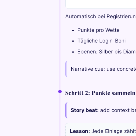
Automatisch bei Registrierun
Punkte pro Wette
Tägliche Login-Boni
Ebenen: Silber bis Diam
Narrative cue: use concre
Schritt 2: Punkte sammeln
Story beat:
add context b
Lesson:
Jede Einlage zählt