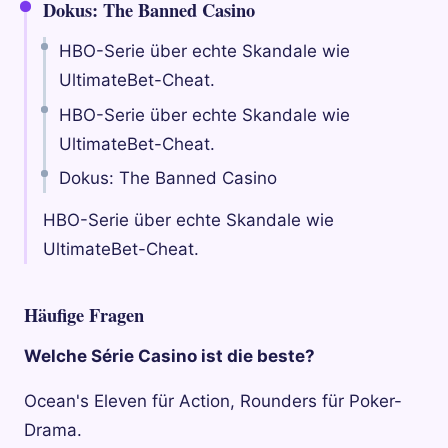
Dokus: The Banned Casino
HBO-Serie über echte Skandale wie
UltimateBet-Cheat.
HBO-Serie über echte Skandale wie
UltimateBet-Cheat.
Dokus: The Banned Casino
HBO-Serie über echte Skandale wie
UltimateBet-Cheat.
Häufige Fragen
Welche Série Casino ist die beste?
Ocean's Eleven für Action, Rounders für Poker-
Drama.