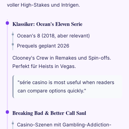
voller High-Stakes und Intrigen.
Klassiker: Ocean's Eleven Serie
Ocean's 8 (2018, aber relevant)
Prequels geplant 2026
Clooney's Crew in Remakes und Spin-offs.
Perfekt für Heists in Vegas.
"série casino is most useful when readers
can compare options quickly."
Breaking Bad & Better Call Saul
Casino-Szenen mit Gambling-Addiction-