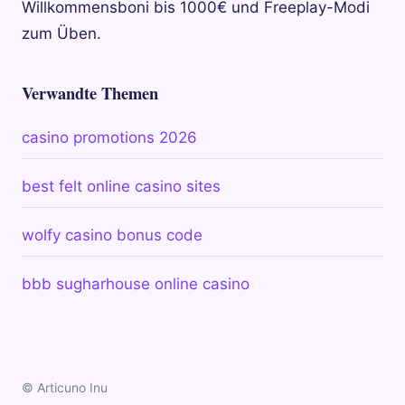
Willkommensboni bis 1000€ und Freeplay-Modi
zum Üben.
Verwandte Themen
casino promotions 2026
best felt online casino sites
wolfy casino bonus code
bbb sugharhouse online casino
© Articuno Inu