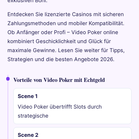
exklusiven Boni.
Entdecken Sie lizenzierte Casinos mit sicheren
Zahlungsmethoden und mobiler Kompatibilität.
Ob Anfänger oder Profi – Video Poker online
kombiniert Geschicklichkeit und Glück für
maximale Gewinne. Lesen Sie weiter für Tipps,
Strategien und die besten Angebote 2026.
Vorteile von Video Poker mit Echtgeld
Scene 1
Video Poker übertrifft Slots durch
strategische
Scene 2