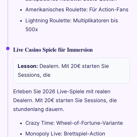
Amerikanisches Roulette: Für Action-Fans
Lightning Roulette: Multiplikatoren bis
500x
Live Casino Spiele für Immersion
Lesson:
Dealern. Mit 20€ starten Sie
Sessions, die
Erleben Sie 2026 Live-Spiele mit realen
Dealern. Mit 20€ starten Sie Sessions, die
stundenlang dauern.
Crazy Time: Wheel-of-Fortune-Variante
Monopoly Live: Brettspiel-Action