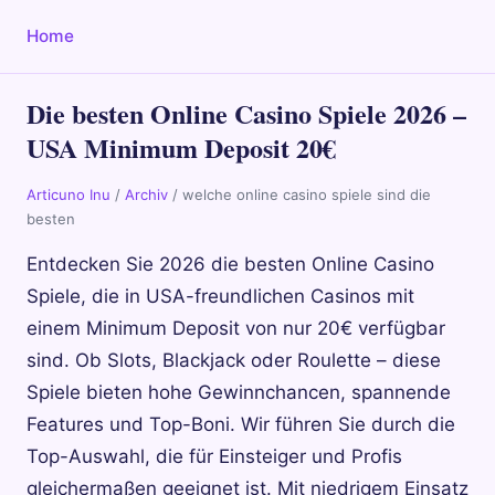
Home
Die besten Online Casino Spiele 2026 –
USA Minimum Deposit 20€
Articuno Inu
/
Archiv
/
welche online casino spiele sind die
besten
Entdecken Sie 2026 die besten Online Casino
Spiele, die in USA-freundlichen Casinos mit
einem Minimum Deposit von nur 20€ verfügbar
sind. Ob Slots, Blackjack oder Roulette – diese
Spiele bieten hohe Gewinnchancen, spannende
Features und Top-Boni. Wir führen Sie durch die
Top-Auswahl, die für Einsteiger und Profis
gleichermaßen geeignet ist. Mit niedrigem Einsatz