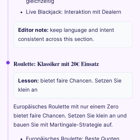
gleichzeitig
Live Blackjack: Interaktion mit Dealern
Editor note:
keep language and intent
consistent across this section.
Roulette: Klassiker mit 20€ Einsatz
Lesson:
bietet faire Chancen. Setzen Sie
klein an
Europäisches Roulette mit nur einem Zero
bietet faire Chancen. Setzen Sie klein an und
bauen Sie mit Martingale-Strategie auf.
Europäisches Roulette: Beste Quoten