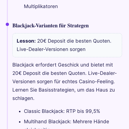
Multiplikatoren
Blackjack-Varianten für Strategen
Lesson:
20€ Deposit die besten Quoten.
Live-Dealer-Versionen sorgen
Blackjack erfordert Geschick und bietet mit
20€ Deposit die besten Quoten. Live-Dealer-
Versionen sorgen für echtes Casino-Feeling.
Lernen Sie Basisstrategien, um das Haus zu
schlagen.
Classic Blackjack: RTP bis 99,5%
Multihand Blackjack: Mehrere Hände