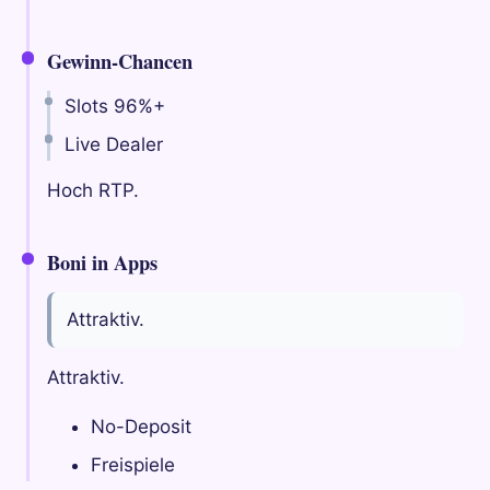
Gewinn-Chancen
Slots 96%+
Live Dealer
Hoch RTP.
Boni in Apps
Attraktiv.
Attraktiv.
No-Deposit
Freispiele