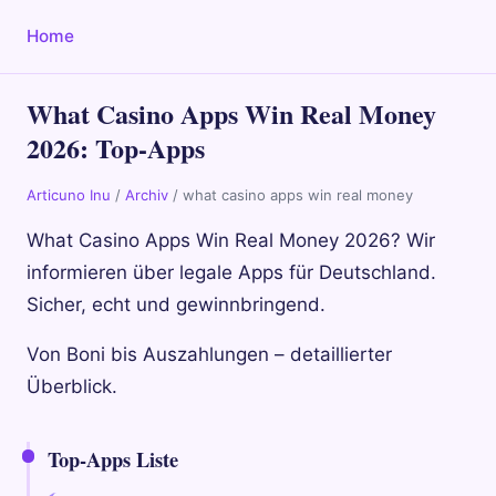
Home
What Casino Apps Win Real Money
2026: Top-Apps
Articuno Inu
/
Archiv
/
what casino apps win real money
What Casino Apps Win Real Money 2026? Wir
informieren über legale Apps für Deutschland.
Sicher, echt und gewinnbringend.
Von Boni bis Auszahlungen – detaillierter
Überblick.
Top-Apps Liste