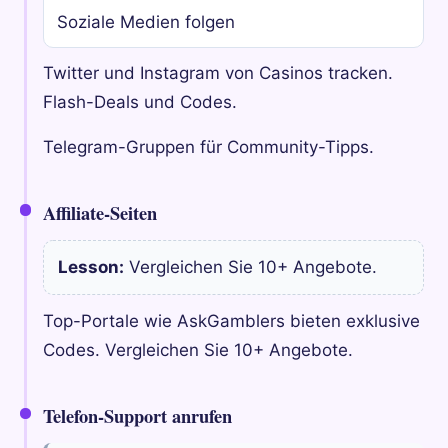
Soziale Medien folgen
Twitter und Instagram von Casinos tracken.
Flash-Deals und Codes.
Telegram-Gruppen für Community-Tipps.
Affiliate-Seiten
Lesson:
Vergleichen Sie 10+ Angebote.
Top-Portale wie AskGamblers bieten exklusive
Codes. Vergleichen Sie 10+ Angebote.
Telefon-Support anrufen