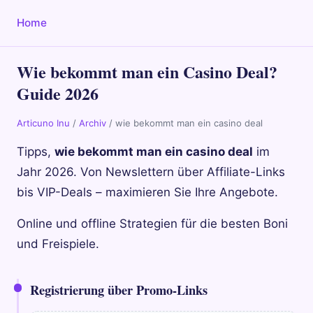
Home
Wie bekommt man ein Casino Deal?
Guide 2026
Articuno Inu
/
Archiv
/
wie bekommt man ein casino deal
Tipps,
wie bekommt man ein casino deal
im
Jahr 2026. Von Newslettern über Affiliate-Links
bis VIP-Deals – maximieren Sie Ihre Angebote.
Online und offline Strategien für die besten Boni
und Freispiele.
Registrierung über Promo-Links