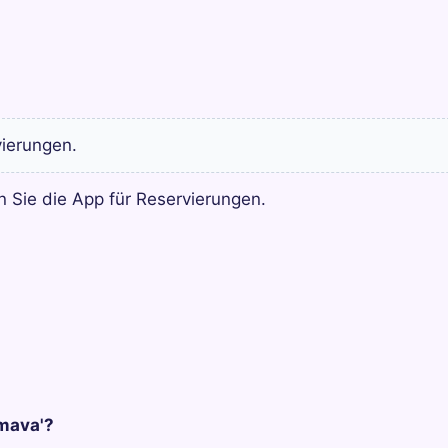
vierungen.
 Sie die App für Reservierungen.
amava'?