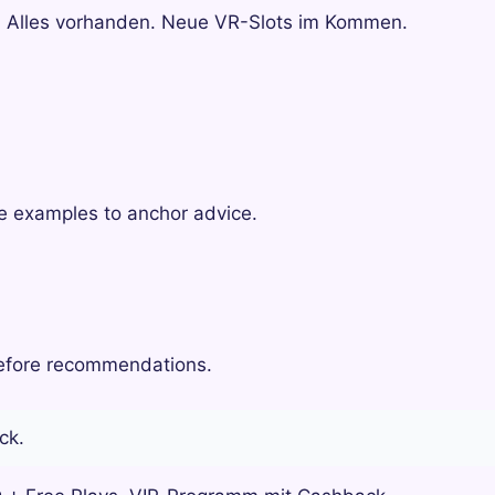
: Alles vorhanden. Neue VR-Slots im Kommen.
te examples to anchor advice.
efore recommendations.
ck.