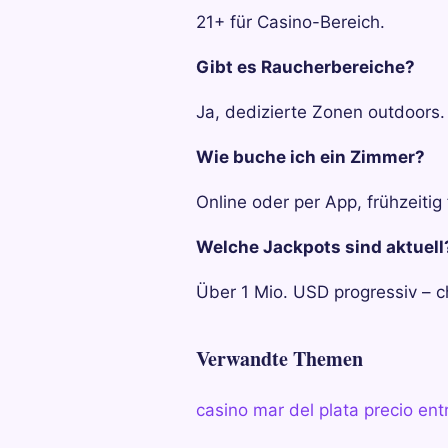
21+ für Casino-Bereich.
Gibt es Raucherbereiche?
Ja, dedizierte Zonen outdoors.
Wie buche ich ein Zimmer?
Online oder per App, frühzeitig
Welche Jackpots sind aktuell
Über 1 Mio. USD progressiv – c
Verwandte Themen
casino mar del plata precio en