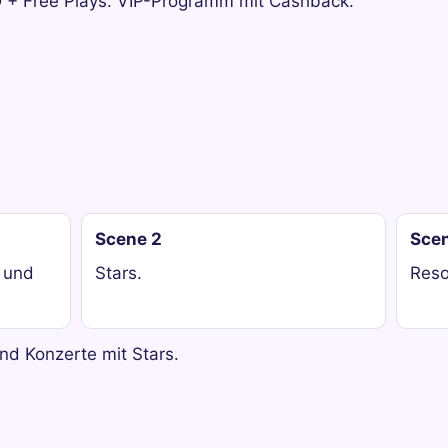
+ Free Plays. VIP-Programm mit Cashback.
Scene 2
Scen
s und
Stars.
Reso
nd Konzerte mit Stars.