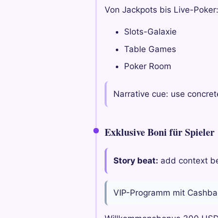
Von Jackpots bis Live-Poker
Slots-Galaxie
Table Games
Poker Room
Narrative cue: use concre
Exklusive Boni für Spieler
Story beat:
add context b
VIP-Programm mit Cashba