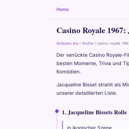
Home
Casino Royale 1967: 
Articuno Inu
/
Archiv
/
casino royale 196
Der verrückte Casino Royale-Fil
besten Momente, Trivia und Tip
Komödien.
Jacqueline Bisset strahlt als 
unserer detaillierten Liste.
1. Jacqueline Bissets Rolle
in ikonischer Szene.