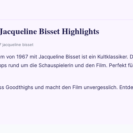
Jacqueline Bisset Highlights
7 jacqueline bisset
m von 1967 mit Jacqueline Bisset ist ein Kultklassiker. 
ps rund um die Schauspielerin und den Film. Perfekt fü
Miss Goodthighs und macht den Film unvergesslich. Entde