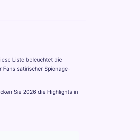
Diese Liste beleuchtet die
r Fans satirischer Spionage-
cken Sie 2026 die Highlights in