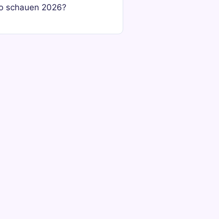
o schauen 2026?