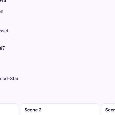
via
en
sset.
967
ood-Star.
Scene 2
Scen