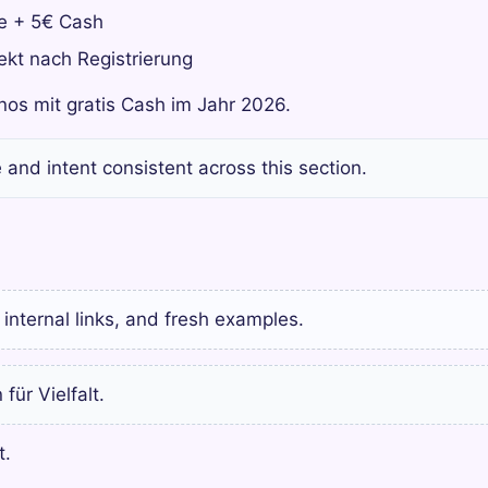
le + 5€ Cash
ekt nach Registrierung
nos mit gratis Cash im Jahr 2026.
and intent consistent across this section.
, internal links, and fresh examples.
ür Vielfalt.
t.