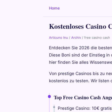
Home
Kostenloses Casino 
Articuno Inu
/
Archiv
/
free casino cash
Entdecken Sie 2026 die besten
Diese Boni sind der Einstieg i
hier finden Sie alles Wissenswe
Von prestige Casinos bis zu ne
kostenlos zu testen. Wir listen
Top Free Casino Cash Ang
Prestige Casino: 10€ gratis