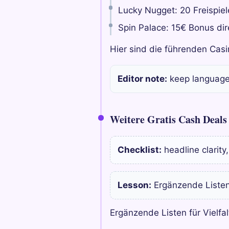
Lucky Nugget: 20 Freispie
Spin Palace: 15€ Bonus dir
Hier sind die führenden Casi
Editor note:
keep language 
Weitere Gratis Cash Deals
Checklist:
headline clarity
Lesson:
Ergänzende Listen f
Ergänzende Listen für Vielfal