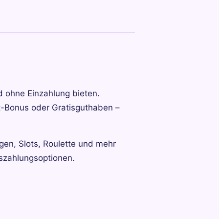
d ohne Einzahlung bieten.
it-Bonus oder Gratisguthaben –
gen, Slots, Roulette und mehr
uszahlungsoptionen.