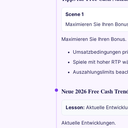
Scene 1
Maximieren Sie Ihren Bonu
Maximieren Sie Ihren Bonus.
Umsatzbedingungen pr
Spiele mit hoher RTP w
Auszahlungslimits beac
Neue 2026 Free Cash Tren
Lesson:
Aktuelle Entwickl
Aktuelle Entwicklungen.