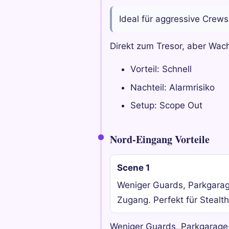
Ideal für aggressive Crews
Direkt zum Tresor, aber Wach
Vorteil: Schnell
Nachteil: Alarmrisiko
Setup: Scope Out
Nord-Eingang Vorteile
Scene 1
Weniger Guards, Parkgara
Zugang. Perfekt für Stealth
Weniger Guards, Parkgarage-