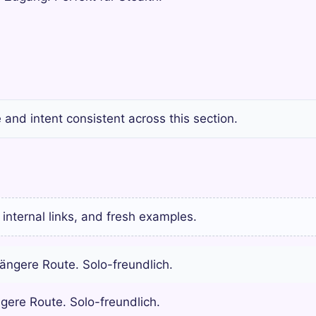
and intent consistent across this section.
, internal links, and fresh examples.
längere Route. Solo-freundlich.
ngere Route. Solo-freundlich.