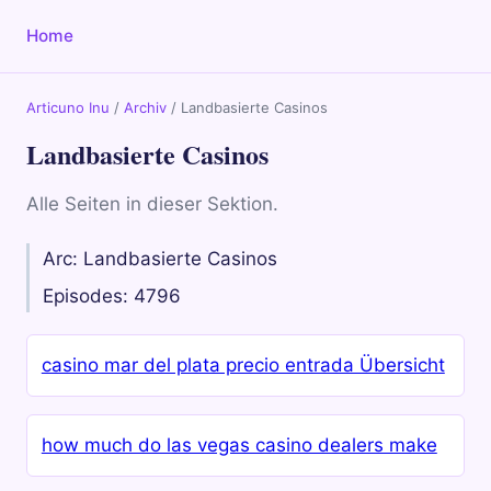
Home
Articuno Inu
/
Archiv
/
Landbasierte Casinos
Landbasierte Casinos
Alle Seiten in dieser Sektion.
Arc: Landbasierte Casinos
Episodes: 4796
casino mar del plata precio entrada Übersicht
how much do las vegas casino dealers make