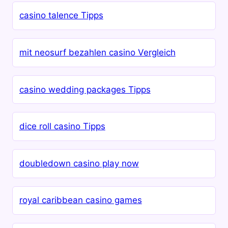
casino talence Tipps
mit neosurf bezahlen casino Vergleich
casino wedding packages Tipps
dice roll casino Tipps
doubledown casino play now
royal caribbean casino games