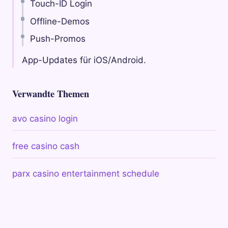
Touch-ID Login
Offline-Demos
Push-Promos
App-Updates für iOS/Android.
Verwandte Themen
avo casino login
free casino cash
parx casino entertainment schedule