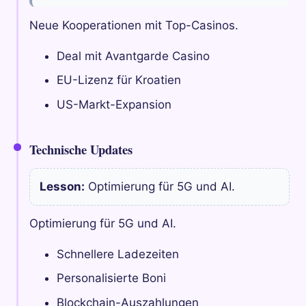
Neue Kooperationen mit Top-Casinos.
Deal mit Avantgarde Casino
EU-Lizenz für Kroatien
US-Markt-Expansion
Technische Updates
Lesson:
Optimierung für 5G und AI.
Optimierung für 5G und AI.
Schnellere Ladezeiten
Personalisierte Boni
Blockchain-Auszahlungen