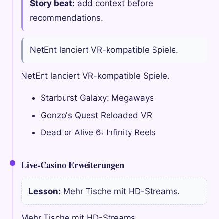
Story beat:
add context before
recommendations.
NetEnt lanciert VR-kompatible Spiele.
NetEnt lanciert VR-kompatible Spiele.
Starburst Galaxy: Megaways
Gonzo's Quest Reloaded VR
Dead or Alive 6: Infinity Reels
Live-Casino Erweiterungen
Lesson:
Mehr Tische mit HD-Streams.
Mehr Tische mit HD-Streams.