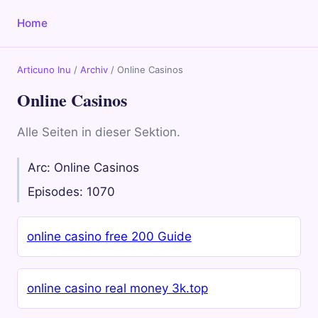
Home
Articuno Inu
/
Archiv
/
Online Casinos
Online Casinos
Alle Seiten in dieser Sektion.
Arc: Online Casinos
Episodes: 1070
online casino free 200 Guide
online casino real money 3k.top